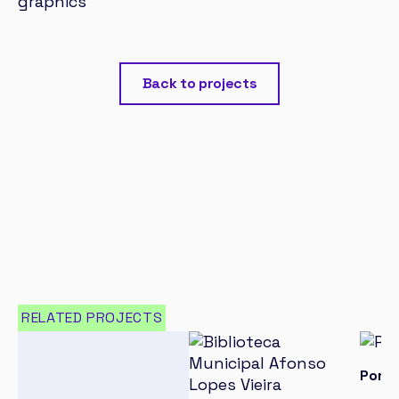
Back to projects
RELATED PROJECTS
Porta