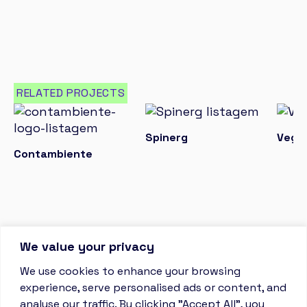
RELATED PROJECTS
Spinerg
Vega
Contambiente
We value your privacy
We use cookies to enhance your browsing
experience, serve personalised ads or content, and
analyse our traffic. By clicking "Accept All", you